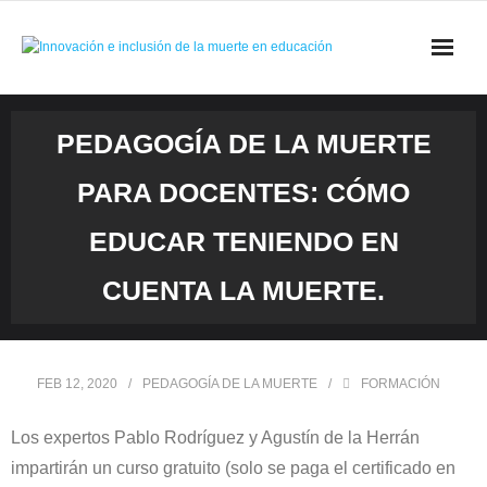
INICIO
PEDAGOGÍA DE LA MUERTE
PROYECTOS
PARA DOCENTES: CÓMO
EQUIPO
EDUCAR TENIENDO EN
BIBLIOGRAFÍA
CUENTA LA MUERTE.
VÍDEOS
FEB 12, 2020
PEDAGOGÍA DE LA MUERTE
FORMACIÓN
FORMACIÓN
Los expertos Pablo Rodríguez y Agustín de la Herrán
TESIS DOCTORALES
impartirán un curso gratuito (solo se paga el certificado en